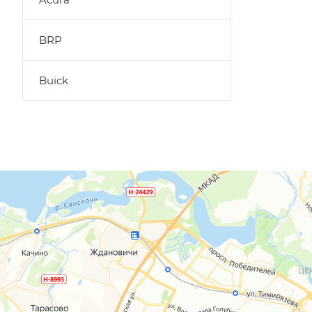
BRP
Buick