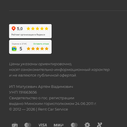
Цены указаны ориентировочно,
носят ознакомительно-информационный характер
и не являются публичной офертой.
ИП Матусевич Артём Вадимович
УНП 191663656
Свидетельство о гос. регистрации
выдано Минским горисполкомом 24.06.2011 г.
© 2012 — 2026 | Rent Car Service