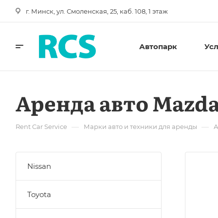
г. Минск, ул. Смоленская, 25, каб. 108, 1 этаж
Автопарк
Ус
Аренда авто Mazda
—
—
Rent Car Service
Марки авто и техники для аренды
А
Nissan
Toyota