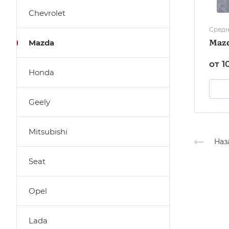
Chevrolet
Средн
Mazd
Mazda
от 1
Honda
Geely
Mitsubishi
Наз
Seat
Opel
Lada