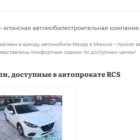
– японская автомобилестроительная компания
вляем в аренду автомобили Мазда в Минске – прокат ав
редставлены комфортные седаны по доступным ценам!
и, доступные в автопрокате RCS