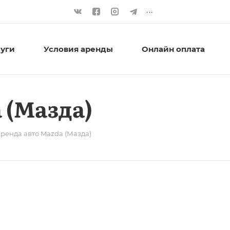
...
луги
Условия аренды
Онлайн оплата
 (Мазда)
ренда авто Mazda (Мазда)