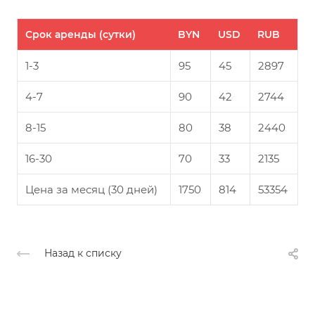
Срок аренды (сутки)
BYN
USD
RUB
1-3
95
45
2897
4-7
90
42
2744
8-15
80
38
2440
16-30
70
33
2135
Цена за месяц (30 дней)
1750
814
53354
Назад к списку