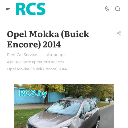
Opel Mokka (Buick
Encore) 2014
—
—
Rent Car Service
Автопарк
—
Аренда авто среднего класса
Opel Mokka (Buick Encore) 2014