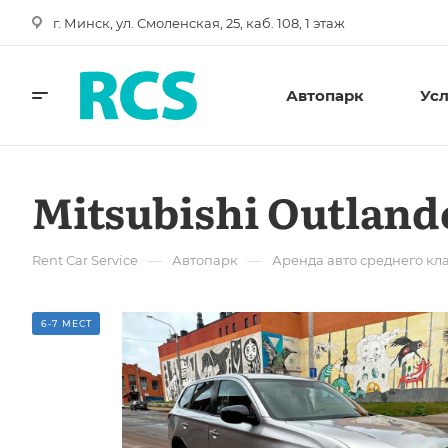
г. Минск, ул. Смоленская, 25, каб. 108, 1 этаж
Автопарк
Ус
Mitsubishi Outlande
—
—
Rent Car Service
Автопарк
Аренда авто среднего кл
6-7 МЕСТ