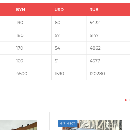
BYN
USD
RUB
190
60
5432
180
57
5147
170
54
4862
160
51
4577
4500
1590
120280
6-7 МЕСТ