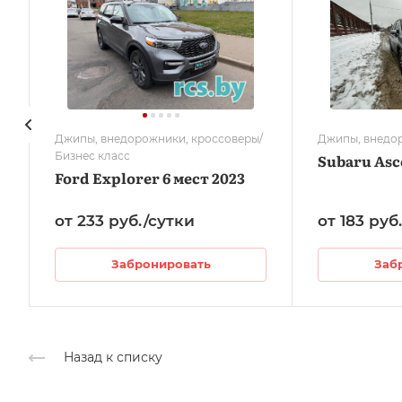
Джипы, внедорожники, кроссоверы/
Джипы, внедо
Бизнес класс
Subaru Asce
Ford Explorer 6 мест 2023
от 233
руб.
/сутки
от 183
руб
Забронировать
Заб
Назад к списку