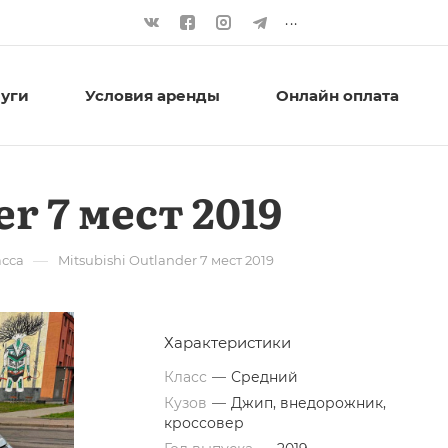
...
луги
Условия аренды
Онлайн оплата
r 7 мест 2019
—
асса
Mitsubishi Outlander 7 мест 2019
Характеристики
Класс
—
Средний
Кузов
—
Джип, внедорожник,
кроссовер