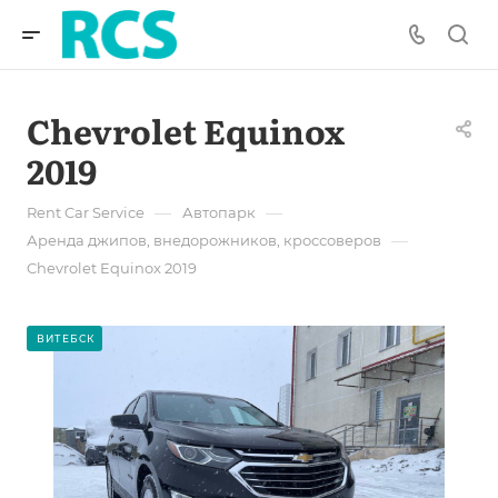
Chevrolet Equinox
2019
—
—
Rent Car Service
Автопарк
—
Аренда джипов, внедорожников, кроссоверов
Chevrolet Equinox 2019
ВИТЕБСК